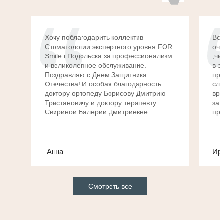
Хочу поблагодарить коллектив
Вс
Стоматологии экспертного уровня FOR
оч
Smile г.Подольска за профессионализм
,ч
и великолепное обслуживание.
в 
Поздравляю с Днем Защитника
пр
Отечества! И особая благодарность
сл
доктору ортопеду Борисову Дмитрию
вр
Тристановичу и доктору терапевту
за
Свириной Валерии Дмитриевне.
пр
Анна
Ир
Смотреть все