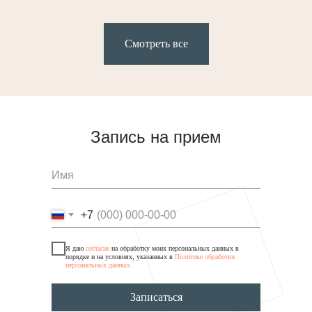
Смотреть все
Синус-лифтинг кости
Синус-лифтинг открытый, без
от 36000 ₽
Запись на прием
стоимости костного материала
Синус-лифтинг закрытый, без
от 24000 ₽
стоимости костного материала
от 42000 ₽
Забор, пересадка костного блока
+7
Я даю
согласие
на обработку моих персональных данных в
порядке и на условиях, указанных в
Политике обработки
персональных данных
Записаться