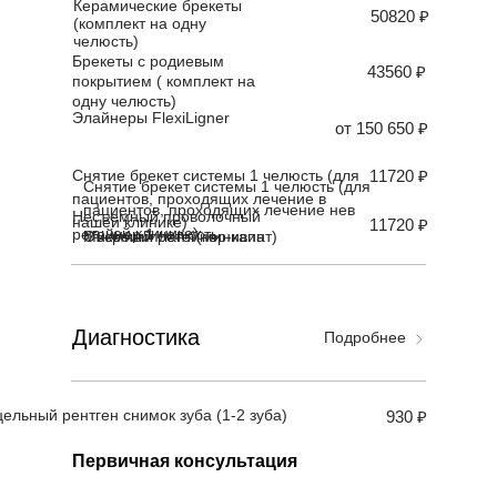
Керамические брекеты
50820 ₽
(комплект на одну
челюсть)
Брекеты с родиевым
43560 ₽
покрытием ( комплект на
одну челюсть)
Элайнеры FlexiLigner
от 150 650 ₽
Снятие брекет системы 1 челюсть (для
11720 ₽
Снятие брекет системы 1 челюсть (для
пациентов, проходящих лечение в
пациентов, проходящих лечение нев
Несъемный проволочный
нашей клинике)
11720 ₽
нашей клинике)
ретейнер 1 челюсть
Съемный ретейнер-капа
Микроимплант (минивинт)
Диагностика
Подробнее
ельный рентген снимок зуба (1-2 зуба)
930 ₽
Первичная консультация